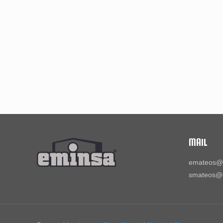
MAIL
emateos@
smateos@