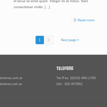
et lacus sit amet quam. Integer mi at metus. Nam
consectetuer mollis.
[…]
Read more
1
2
Next page
TELEFONO
eminsa.com.ar
Tel./Fax: (0223) 483-1700
eminsa.com.ar
Cel.: 155-937801