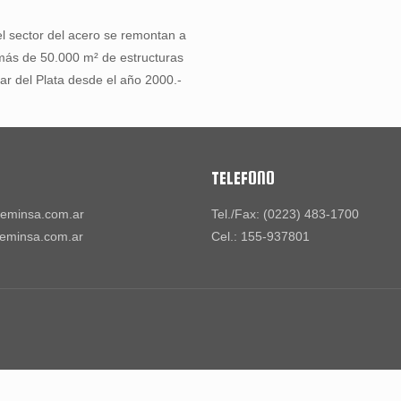
l sector del acero se remontan a
o más de 50.000 m² de estructuras
Mar del Plata desde el año 2000.-
TELEFONO
eminsa.com.ar
Tel./Fax: (0223) 483-1700
eminsa.com.ar
Cel.: 155-937801