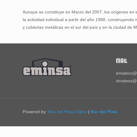
Aunque se constituye en Marzo del 2007, los orígenes en e
la actividad individual a partir del año 1988, construyend
y cubiertas metálicas en el sur del país y en la ciudad de 
MAIL
emateos@
smateos@
Powered by:
Mar del Plata Digital
|
Mar del Plata