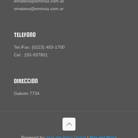
emateos@eminsa.com.ar
smateos@eminsa.com.ar
TELEFONO
Tel./Fax: (0223) 483-1700
Cel.: 155-937801
DIRECCION
Gaboto 7734
Powered by:
Mar del Plata Digital
|
Mar del Plata