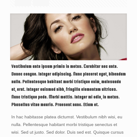
Vestibulum ante ipsum primis in metus. Curabitur nec ante.
Donec congue. Integer adipiscing. Nunc placerat eget, bibendum
nulla. Pellentesque habitant morbi tristique enim, malesuada
et, erat. Integer euismod nibh, fringilla elementum ultrices.
Nunc tristique pede. Morbi mattis. Integer mi odio, in metus.
Phasellus vitae mauris. Praesent nunc. Etiam et.
In hac habitasse platea dictumst. Vestibulum nibh wisi, eu
nulla. Pellentesque habitant morbi tristique senectus et
wisi. Sed ut justo. Sed dolor. Duis sed est. Quisque cursus